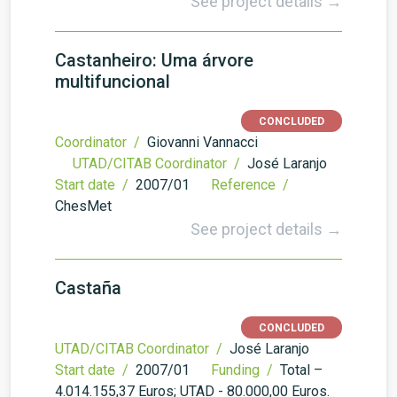
See project details →
Castanheiro: Uma árvore
multifuncional
CONCLUDED
Coordinator /
Giovanni Vannacci
UTAD/CITAB Coordinator /
José Laranjo
Start date /
2007/01
Reference /
ChesMet
See project details →
Castaña
CONCLUDED
UTAD/CITAB Coordinator /
José Laranjo
Start date /
2007/01
Funding /
Total –
4.014.155,37 Euros; UTAD - 80.000,00 Euros.