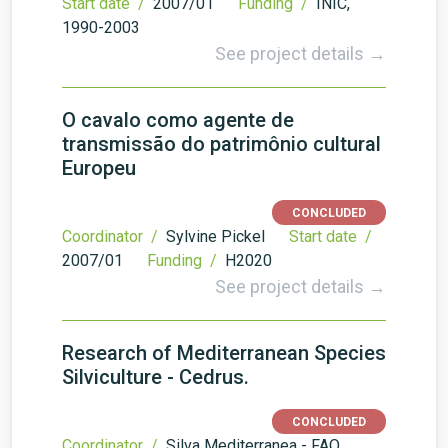
Start date /
2007/01
Funding /
INIC,
1990-2003
See project details →
O cavalo como agente de
transmissão do patrimônio cultural
Europeu
CONCLUDED
Coordinator /
Sylvine Pickel
Start date /
2007/01
Funding /
H2020
See project details →
Research of Mediterranean Species
Silviculture - Cedrus.
CONCLUDED
Coordinator /
Silva Mediterranea - FAO