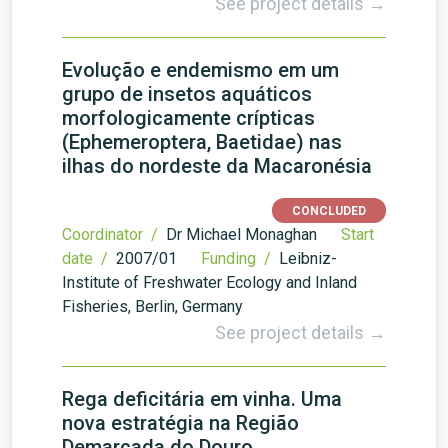
See project details →
Evolução e endemismo em um
grupo de insetos aquáticos
morfologicamente crípticas
(Ephemeroptera, Baetidae) nas
ilhas do nordeste da Macaronésia
CONCLUDED
Coordinator /
Dr Michael Monaghan
Start
date /
2007/01
Funding /
Leibniz-
Institute of Freshwater Ecology and Inland
Fisheries, Berlin, Germany
See project details →
Rega deficitária em vinha. Uma
nova estratégia na Região
Demarcada do Douro