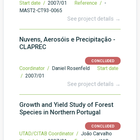
Start date /
2007/01
Reference /
-
MAST2-CT93-0065
See project details →
Nuvens, Aerosóis e Precipitação -
CLAPREC
CONCLUDED
Coordinator /
Daniel Rosenfeld
Start date
/
2007/01
See project details →
Growth and Yield Study of Forest
Species in Northern Portugal
CONCLUDED
UTAD/CITAB Coordinator /
João Carvalho