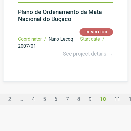
Plano de Ordenamento da Mata
Nacional do Buçaco
CONCLUDED
Coordinator /
Nuno Lecoq
Start date /
2007/01
See project details →
2
...
4
5
6
7
8
9
10
11