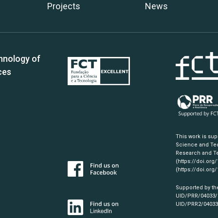
Projects
News
hnology of
ces
This work is su
Science and Tec
Research and Te
(https://doi.org
(https://doi.org
Supported by th
UID/PRR/04033
UID/PRR2/0403