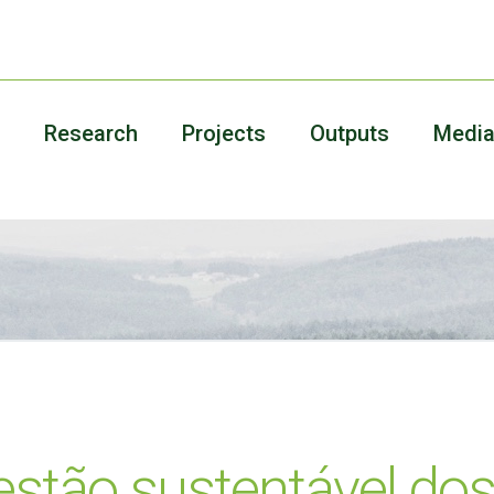
Research
Projects
Outputs
Medi
estão sustentável do