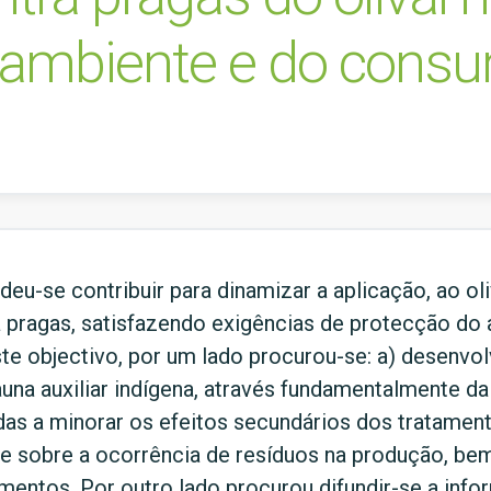
 ambiente e do cons
eu-se contribuir para dinamizar a aplicação, ao ol
a pragas, satisfazendo exigências de protecção do
te objectivo, por um lado procurou-se: a) desenvo
una auxiliar indígena, através fundamentalmente d
nadas a minorar os efeitos secundários dos tratame
a e sobre a ocorrência de resíduos na produção, b
mentos. Por outro lado procurou difundir-se a inf