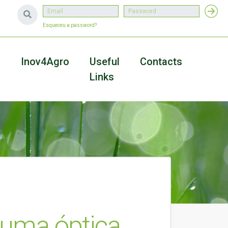
Esqueceu a password?
a
Inov4Agro
Useful
Contacts
Links
numa óptica