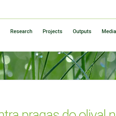
Research
Projects
Outputs
Medi
tra pragas do olival 