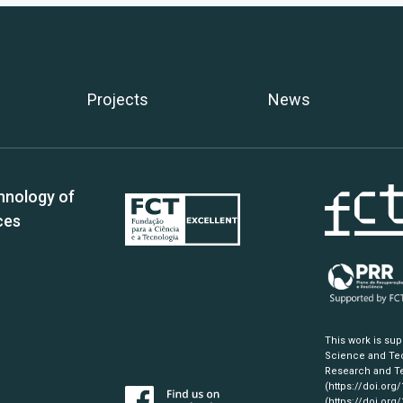
Projects
News
hnology of
ces
This work is su
Science and Tec
Research and Te
(https://doi.org
(https://doi.org