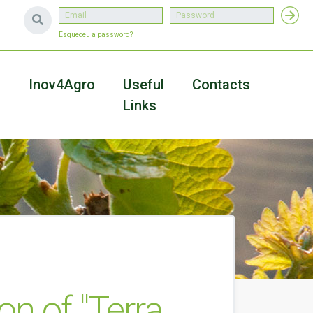
Esqueceu a password?
a
Inov4Agro
Useful
Contacts
Links
ion of "Terra