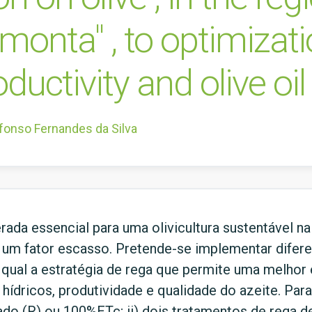
onta" , to optimizat
ductivity and olive oil
fonso Fernandes da Silva
erada essencial para uma olivicultura sustentável na
 um fator escasso. Pretende-se implementar difere
ar qual a estratégia de rega que permite uma melhor
hídricos, produtividade e qualidade do azeite. Para 
do (R) ou 100%ETc; ii) dois tratamentos de rega de