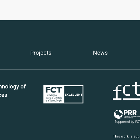
Projects
News
hnology of
ces
This work is su