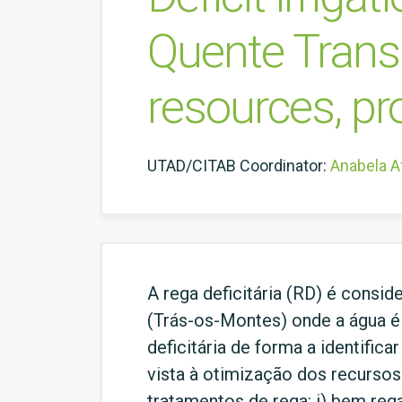
Quente Transm
resources, pro
UTAD/CITAB Coordinator:
Anabela A
A rega deficitária (RD) é consid
(Trás-os-Montes) onde a água é
deficitária de forma a identific
vista à otimização dos recursos 
tratamentos de rega: i) bem rega