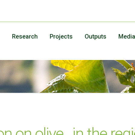
Research
Projects
Outputs
Medi
ion on olive , in the reg