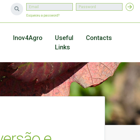
Esqueceu a password?
a
Inov4Agro
Useful
Contacts
Links
versão e