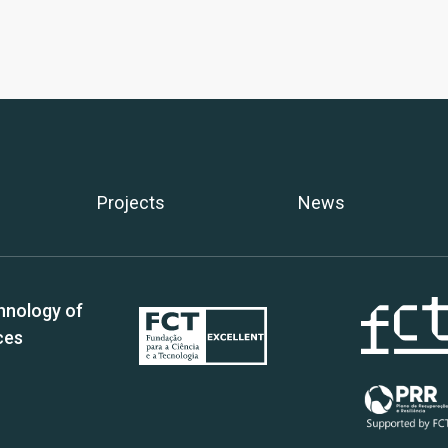
Projects
News
hnology of
ces