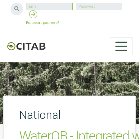
Esqueceu a password?
National
WaterQB - Integrated w