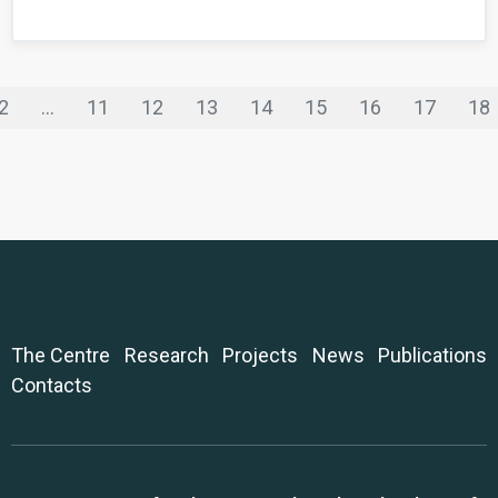
2
...
11
12
13
14
15
16
17
18
The Centre
Research
Projects
News
Publications
Contacts