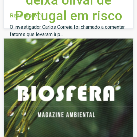
deixa olival de
Portugal em risco
Read more
O investigador Carlos Correia foi chamado a comentar
fatores que levaram à p...