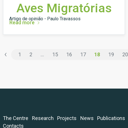
Aves Migratórias
Artigo de opinião - Paulo Travassos
Read more
‹
1
2
...
15
16
17
18
19
20
The Centre
Research
Projects
News
Publications
Contacts