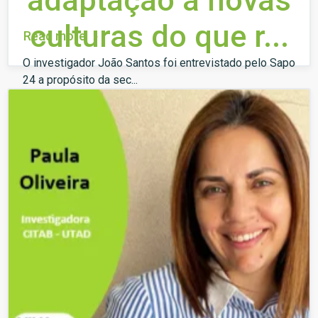
adaptação a novas
culturas do que r...
Read more
O investigador João Santos foi entrevistado pelo Sapo
24 a propósito da sec...