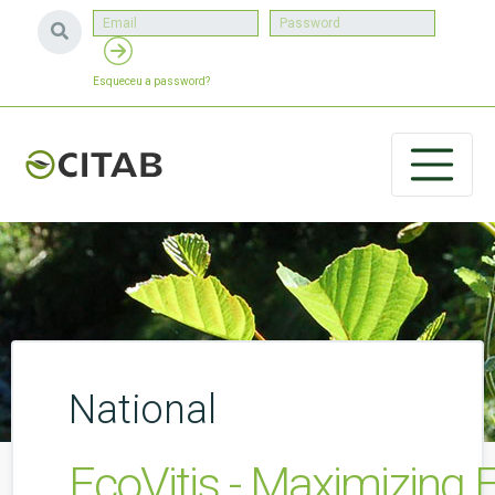
Esqueceu a password?
National
EcoVitis - Maximizing